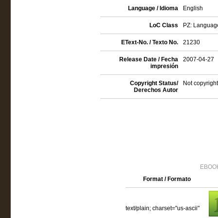
Language / Idioma
English
LoC Class
PZ: Language 
EText-No. / Texto No.
21230
Release Date / Fecha
2007-04-27
impresión
Copyright Status/
Not copyright
Derechos Autor
EBOOK
Format / Formato
text/plain; charset="us-ascii"