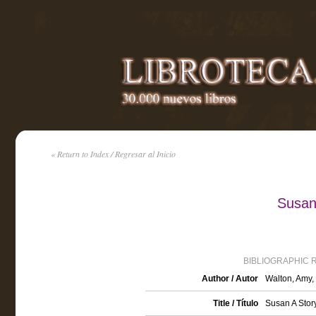
« Return to Index / Regresar al Inicio
Susan
BIBLIOGRAPHIC 
Author / Autor
Walton, Amy,
Title / Título
Susan A Story