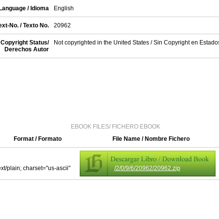
Language / Idioma
English
xt-No. / Texto No.
20962
Copyright Status/
Not copyrighted in the United States / Sin Copyright en Estad
Derechos Autor
EBOOK FILES/ FICHERO EBOOK
Format / Formato
File Name / Nombre Fichero
ext/plain; charset="us-ascii"
/2/0/9/6/20962/20962.zip