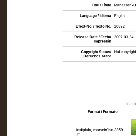
Title / Título
Manasseh A 
Language / Idioma
English
EText-No. / Texto No.
20892
Release Date / Fecha
2007-03-24
impresión
Copyright Status/
Not copyright
Derechos Autor
EBOOK
Format / Formato
text/plain; charset="iso-8859-
1"