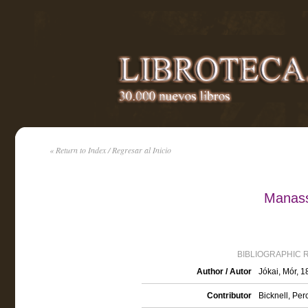
« Return to Index / Regresar al Inicio
Manass
BIBLIOGRAPHIC 
Author / Autor
Jókai, Mór, 
Contributor
Bicknell, Per