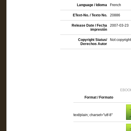
Language / Idioma
French
EText-No. / Texto No.
20886
Release Date / Fecha
2007-03-23
impresión
Copyright Status/
Not copyright
Derechos Autor
EBOOK
Format / Formato
text/plain; charset="utf-8"