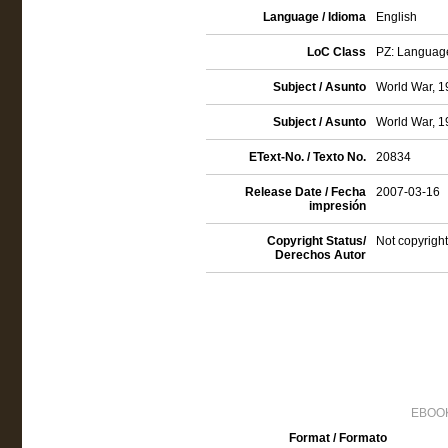
Language / Idioma
English
LoC Class
PZ: Language 
Subject / Asunto
World War, 19
Subject / Asunto
World War, 19
EText-No. / Texto No.
20834
Release Date / Fecha
2007-03-16
impresión
Copyright Status/
Not copyright
Derechos Autor
EBOOK
Format / Formato