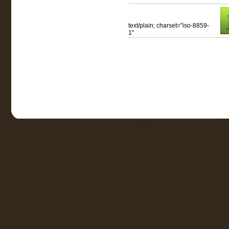
text/plain; charset="iso-8859-
1"