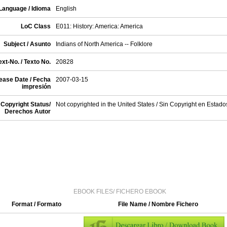
Language / Idioma
English
LoC Class
E011: History: America: America
Subject / Asunto
Indians of North America -- Folklore
xt-No. / Texto No.
20828
ease Date / Fecha
2007-03-15
impresión
Copyright Status/
Not copyrighted in the United States / Sin Copyright en Estad
Derechos Autor
EBOOK FILES/ FICHERO EBOOK
Format / Formato
File Name / Nombre Fichero