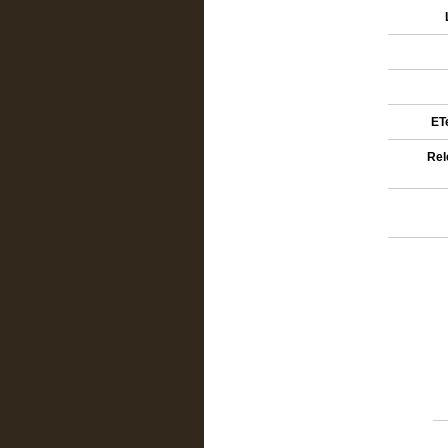
ETe
Rel