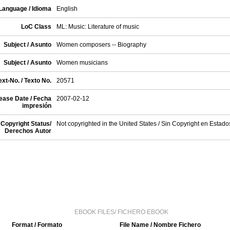
Language / Idioma
English
LoC Class
ML: Music: Literature of music
Subject / Asunto
Women composers -- Biography
Subject / Asunto
Women musicians
xt-No. / Texto No.
20571
ease Date / Fecha
2007-02-12
impresión
Copyright Status/
Not copyrighted in the United States / Sin Copyright en Estad
Derechos Autor
EBOOK FILES/ FICHERO EBOOK
Format / Formato
File Name / Nombre Fichero