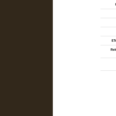
ETe
Rel