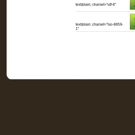
text/plain; charset="utf-8"
text/plain; charset="iso-8859-
1"