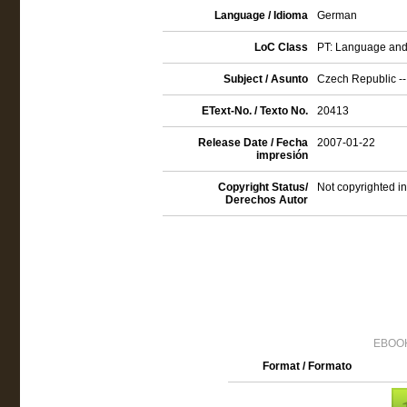
Language / Idioma
German
LoC Class
PT: Language and 
Subject / Asunto
Czech Republic -- 
EText-No. / Texto No.
20413
Release Date / Fecha
2007-01-22
impresión
Copyright Status/
Not copyrighted in
Derechos Autor
EBOOK
Format / Formato