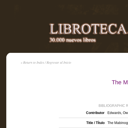
« Return to Index / Regresar al Inicio
The Ma
BIBLIOGRAPHIC 
Contributor
Edwards, Owe
Title / Título
The Mabinogi