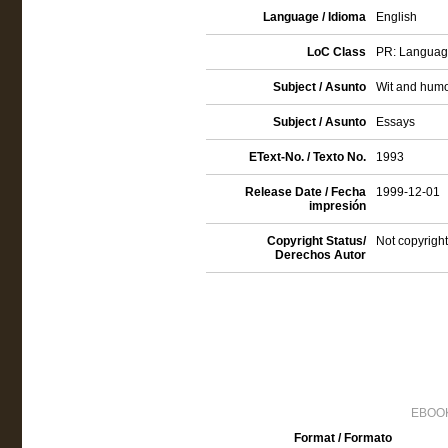
Language / Idioma
English
LoC Class
PR: Language 
Subject / Asunto
Wit and hum
Subject / Asunto
Essays
EText-No. / Texto No.
1993
Release Date / Fecha
1999-12-01
impresión
Copyright Status/
Not copyright
Derechos Autor
EBOOK
Format / Formato