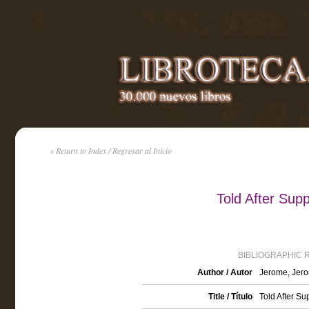
« Return to Index / Regresar al Inicio
Told After Sup
BIBLIOGRAPHIC 
Author / Autor
Jerome, Jero
Title / Título
Told After Su