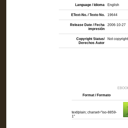
Language / Idioma
English
EText-No. / Texto No.
19644
Release Date / Fecha
2006-10-27
impresión
Copyright Status/
Not copyright
Derechos Autor
EBOOK
Format / Formato
text/plain; charset="iso-8859-
1"