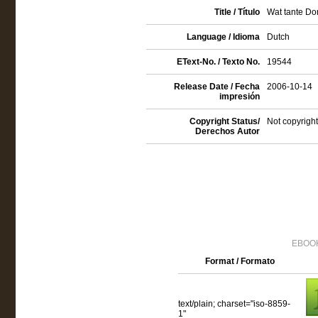
Title / Título
Wat tante Dor
Language / Idioma
Dutch
EText-No. / Texto No.
19544
Release Date / Fecha
2006-10-14
impresión
Copyright Status/
Not copyright
Derechos Autor
EBOOK
Format / Formato
text/plain; charset="iso-8859-
1"