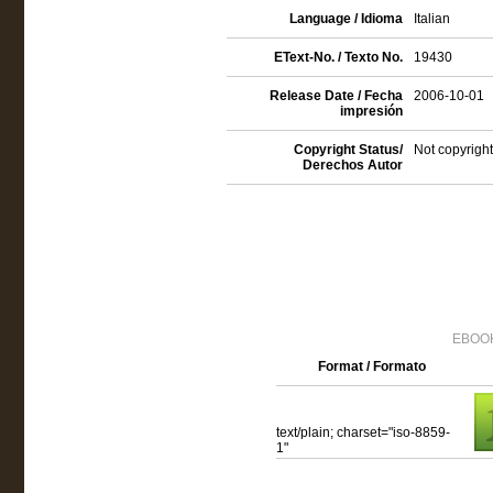
Language / Idioma
Italian
EText-No. / Texto No.
19430
Release Date / Fecha
2006-10-01
impresión
Copyright Status/
Not copyright
Derechos Autor
EBOOK
Format / Formato
text/plain; charset="iso-8859-
1"