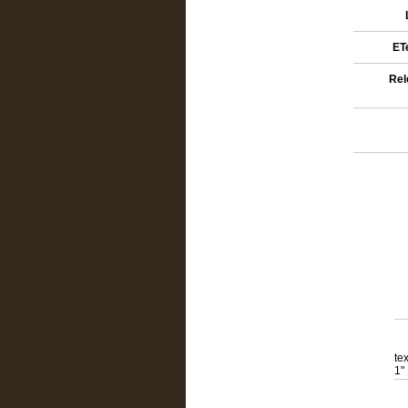
ETe
Rel
te
1"