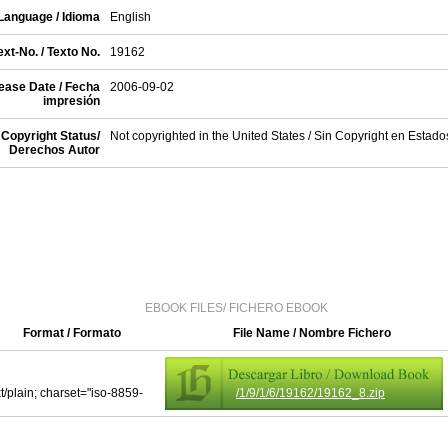
Language / Idioma
English
xt-No. / Texto No.
19162
ease Date / Fecha
2006-09-02
impresión
Copyright Status/
Not copyrighted in the United States / Sin Copyright en Estad
Derechos Autor
EBOOK FILES/ FICHERO EBOOK
Format / Formato
File Name / Nombre Fichero
xt/plain; charset="iso-8859-
/1/9/1/6/19162/19162_8.zip