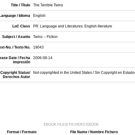
Title / Título
The Terrible Twins
Language / Idioma
English
LoC Class
PR: Language and Literatures: English literature
Subject / Asunto
Twins -- Fiction
xt-No. / Texto No.
19043
ease Date / Fecha
2006-08-14
impresión
Copyright Status/
Not copyrighted in the United States / Sin Copyright en Estad
Derechos Autor
EBOOK FILES/ FICHERO EBOOK
Format / Formato
File Name / Nombre Fichero