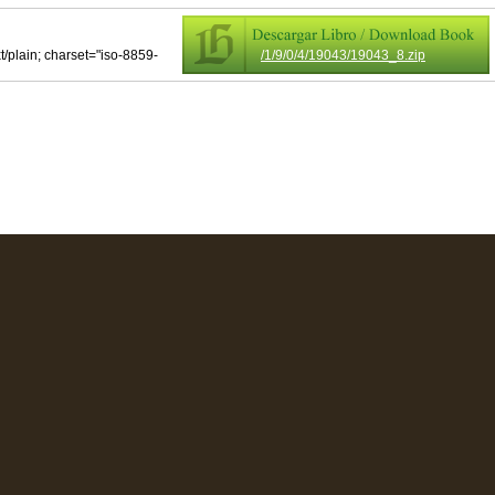
xt/plain; charset="iso-8859-
/1/9/0/4/19043/19043_8.zip