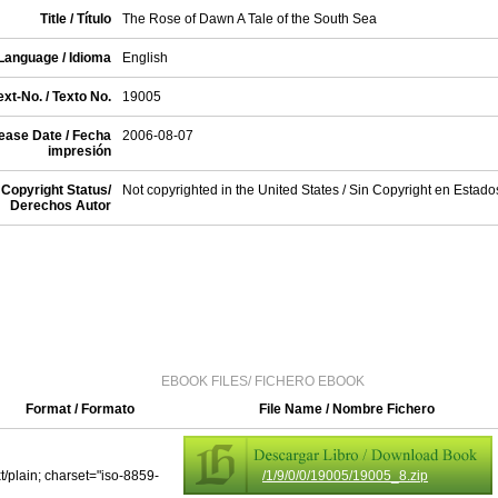
Title / Título
The Rose of Dawn A Tale of the South Sea
Language / Idioma
English
xt-No. / Texto No.
19005
ease Date / Fecha
2006-08-07
impresión
Copyright Status/
Not copyrighted in the United States / Sin Copyright en Estad
Derechos Autor
EBOOK FILES/ FICHERO EBOOK
Format / Formato
File Name / Nombre Fichero
xt/plain; charset="iso-8859-
/1/9/0/0/19005/19005_8.zip