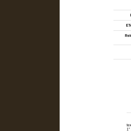
ETe
Rel
te
1"