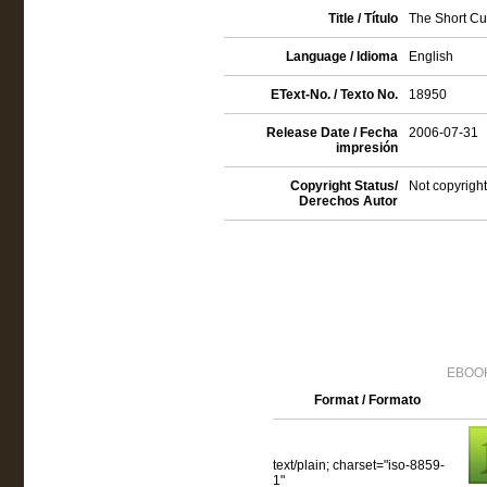
Title / Título
The Short Cu
Language / Idioma
English
EText-No. / Texto No.
18950
Release Date / Fecha
2006-07-31
impresión
Copyright Status/
Not copyright
Derechos Autor
EBOOK
Format / Formato
text/plain; charset="iso-8859-
1"