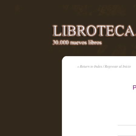
« Return to Index / Regresar al Inicio
P