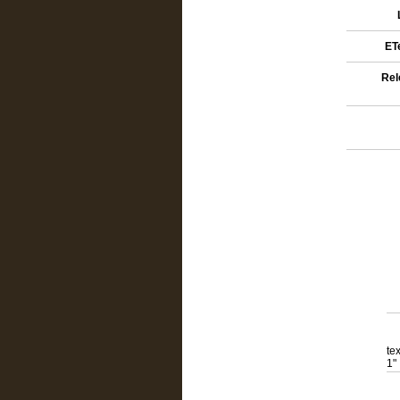
ETe
Rel
te
1"