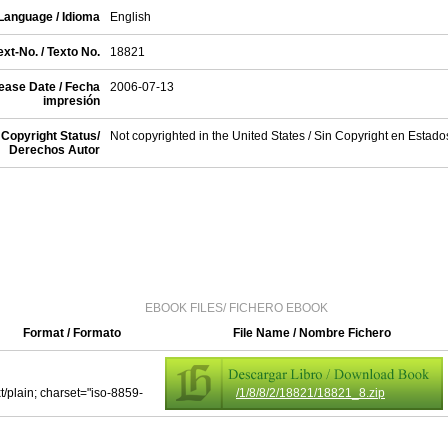
Language / Idioma
English
xt-No. / Texto No.
18821
ease Date / Fecha
2006-07-13
impresión
Copyright Status/
Not copyrighted in the United States / Sin Copyright en Estad
Derechos Autor
EBOOK FILES/ FICHERO EBOOK
Format / Formato
File Name / Nombre Fichero
xt/plain; charset="iso-8859-
/1/8/8/2/18821/18821_8.zip