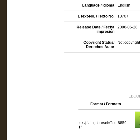
Language / Idioma
English
EText-No. / Texto No.
18707
Release Date / Fecha
2006-06-28
impresión
Copyright Status/
Not copyright
Derechos Autor
EBOOK
Format / Formato
text/plain; charset="iso-8859-
1"