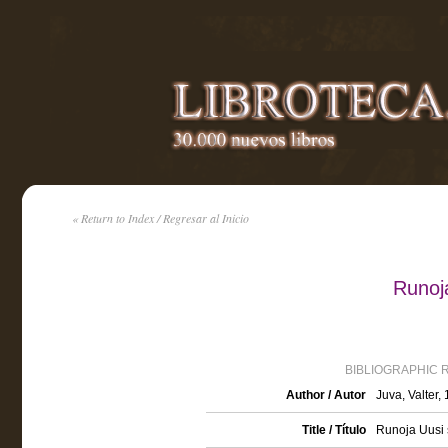
« Return to Index / Regresar al Inicio
Runoj
BIBLIOGRAPHIC 
Author / Autor
Juva, Valter,
Title / Título
Runoja Uusi 