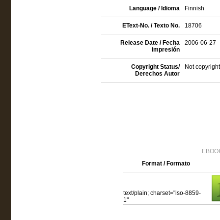
Language / Idioma
Finnish
EText-No. / Texto No.
18706
Release Date / Fecha
2006-06-27
impresión
Copyright Status/
Not copyright
Derechos Autor
EBOOK
Format / Formato
text/plain; charset="iso-8859-
1"