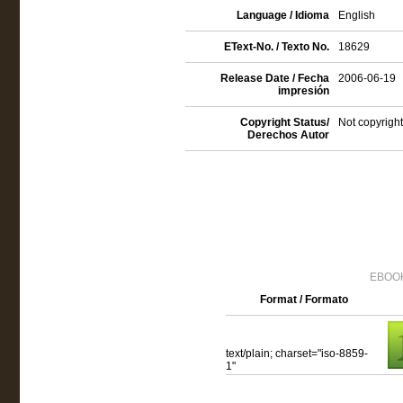
Language / Idioma
English
EText-No. / Texto No.
18629
Release Date / Fecha
2006-06-19
impresión
Copyright Status/
Not copyright
Derechos Autor
EBOOK
Format / Formato
text/plain; charset="iso-8859-
1"