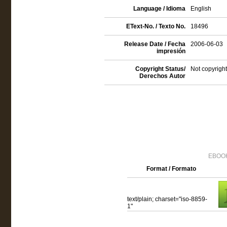
Language / Idioma
English
EText-No. / Texto No.
18496
Release Date / Fecha
2006-06-03
impresión
Copyright Status/
Not copyright
Derechos Autor
EBOOK
Format / Formato
text/plain; charset="iso-8859-
1"