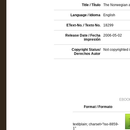
Title / Título
The Norwegian ac
Language / Idioma
English
EText-No. / Texto No.
18299
Release Date / Fecha
2006-05-02
impresión
Copyright Status/
Not copyrighted 
Derechos Autor
EBOOK
Format / Formato
text/plain; charset="iso-8859-
1"