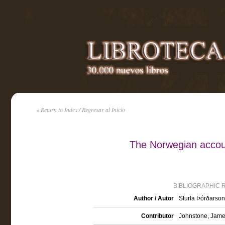
« Return to Index / Regresar al Inicio
The Norwegian accoun
BIBLIOGRAPHIC 
Author / Autor
Sturla Þórðarso
Contributor
Johnstone, James