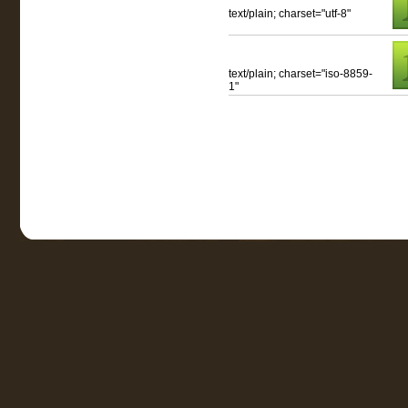
text/plain; charset="utf-8"
text/plain; charset="iso-8859-
1"