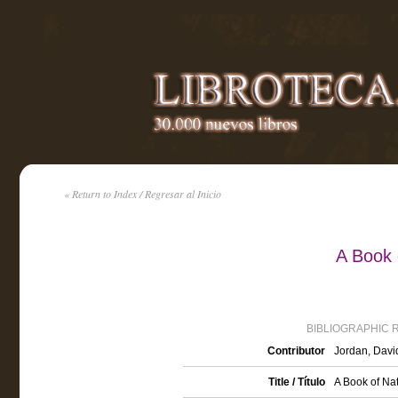
« Return to Index / Regresar al Inicio
A Book 
BIBLIOGRAPHIC 
Contributor
Jordan, David
Title / Título
A Book of Nat