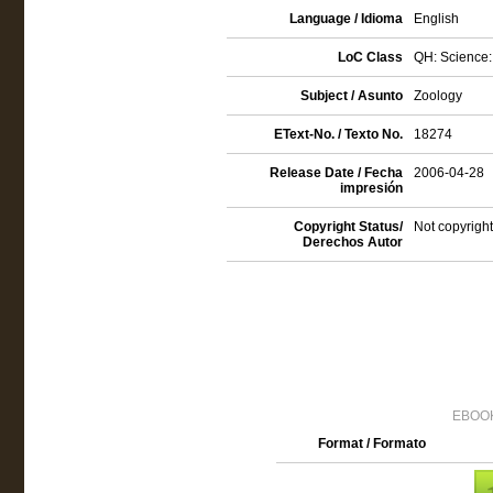
Language / Idioma
English
LoC Class
QH: Science: 
Subject / Asunto
Zoology
EText-No. / Texto No.
18274
Release Date / Fecha
2006-04-28
impresión
Copyright Status/
Not copyright
Derechos Autor
EBOOK
Format / Formato