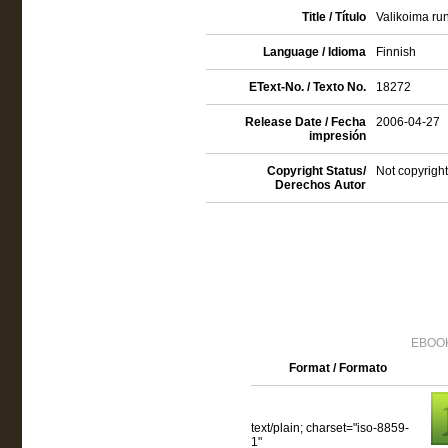
Title / Título
Valikoima ru
Language / Idioma
Finnish
EText-No. / Texto No.
18272
Release Date / Fecha
2006-04-27
impresión
Copyright Status/
Not copyright
Derechos Autor
EBOOK
Format / Formato
text/plain; charset="iso-8859-
1"