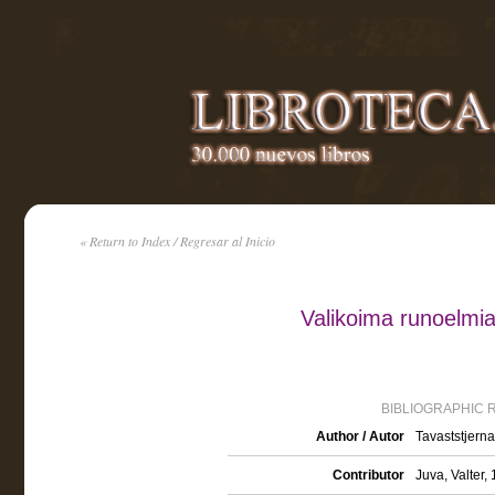
« Return to Index / Regresar al Inicio
Valikoima runoelmia
BIBLIOGRAPHIC 
Author / Autor
Tavaststjerna
Contributor
Juva, Valter,