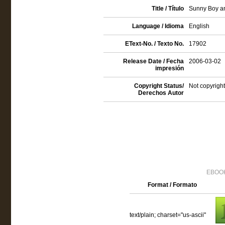
Title / Título
Sunny Boy a
Language / Idioma
English
EText-No. / Texto No.
17902
Release Date / Fecha
2006-03-02
impresión
Copyright Status/
Not copyright
Derechos Autor
EBOOK
Format / Formato
text/plain; charset="us-ascii"