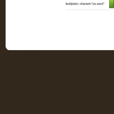
text/plain; charset="us-ascii"