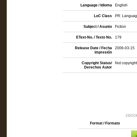
Language / Idioma
English
LoC Class
PR: Language 
Subject / Asunto
Fiction
EText-No. / Texto No.
179
Release Date / Fecha
2006-03-15
impresión
Copyright Status/
Not copyright
Derechos Autor
EBOOK
Format / Formato