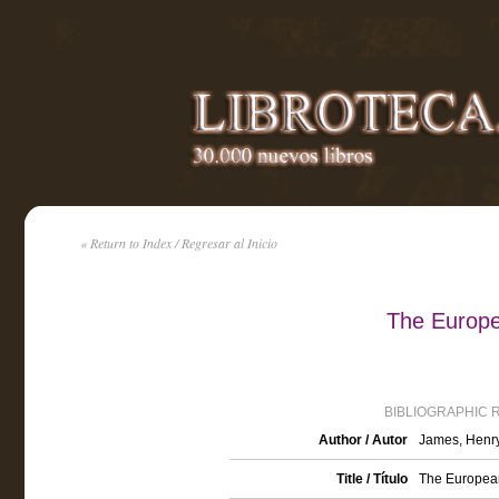
« Return to Index / Regresar al Inicio
The Europ
BIBLIOGRAPHIC 
Author / Autor
James, Henr
Title / Título
The Europea