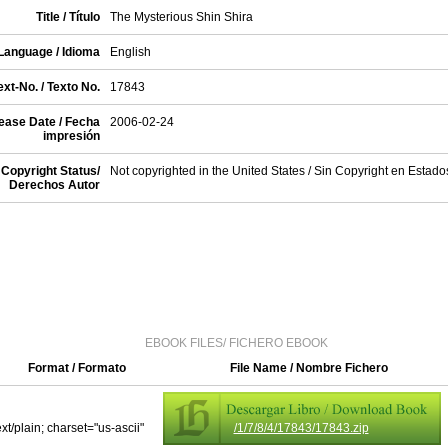
Title / Título
The Mysterious Shin Shira
Language / Idioma
English
xt-No. / Texto No.
17843
ease Date / Fecha
2006-02-24
impresión
Copyright Status/
Not copyrighted in the United States / Sin Copyright en Estad
Derechos Autor
EBOOK FILES/ FICHERO EBOOK
Format / Formato
File Name / Nombre Fichero
ext/plain; charset="us-ascii"
/1/7/8/4/17843/17843.zip