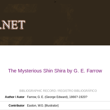
>
The Mysterious Shin Shira by G. E. Farrow
BIBLIOGRAPHIC RECORD / REGISTRO BIBLIOGRÁFICO
Author / Autor
Farrow, G. E. (George Edward), 1866?-1920?
Contributor
Easton, W.G. [Illustrator]