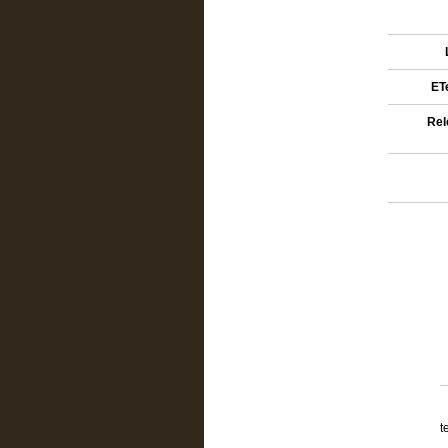
ETe
Rel
t