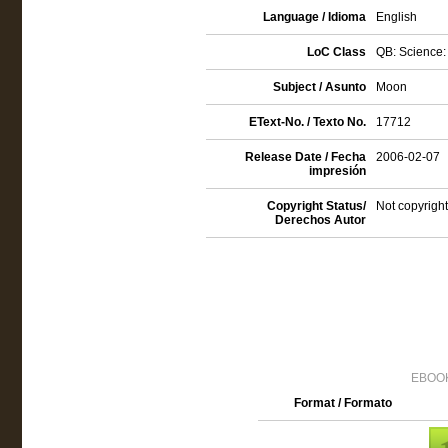
Language / Idioma
English
LoC Class
QB: Science:
Subject / Asunto
Moon
EText-No. / Texto No.
17712
Release Date / Fecha
2006-02-07
impresión
Copyright Status/
Not copyright
Derechos Autor
EBOOK
Format / Formato