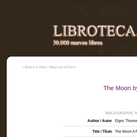
« Return to Index / Regresar al Inicio
The Moon b
BIBLIOGRAPHIC 
Author / Autor
Elger, Thom
Title / Título
The Moon A Fu