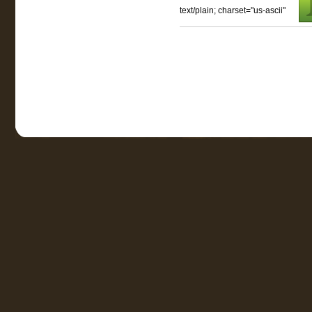
text/plain; charset="us-ascii"