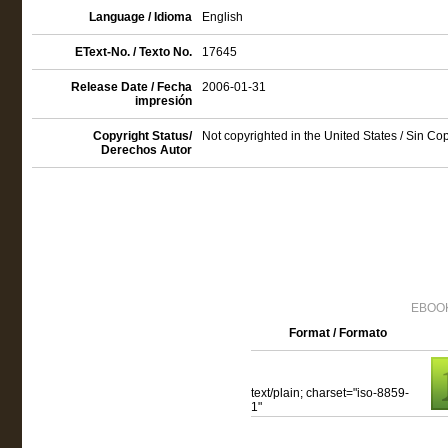
Language / Idioma
English
EText-No. / Texto No.
17645
Release Date / Fecha
2006-01-31
impresión
Copyright Status/
Not copyrighted in the United States / Sin C
Derechos Autor
EBOOK
Format / Formato
text/plain; charset="iso-8859-
1"