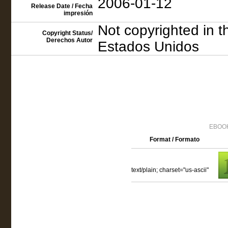
2006-01-12
Release Date / Fecha
impresión
Not copyrighted in t
Copyright Status/
Derechos Autor
Estados Unidos
EBOOK
Format / Formato
text/plain; charset="us-ascii"