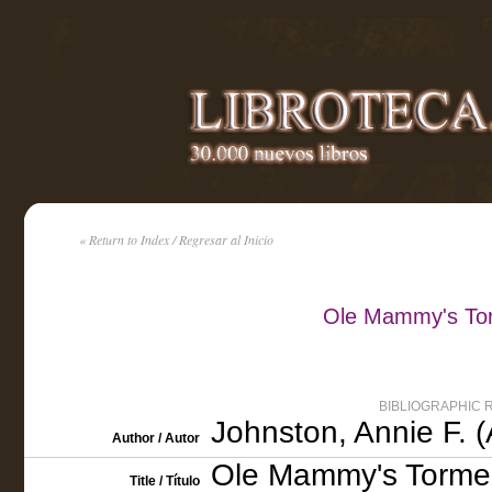
« Return to Index / Regresar al Inicio
Ole Mammy's Tor
BIBLIOGRAPHIC 
Johnston, Annie F. 
Author / Autor
Ole Mammy's Torme
Title / Título