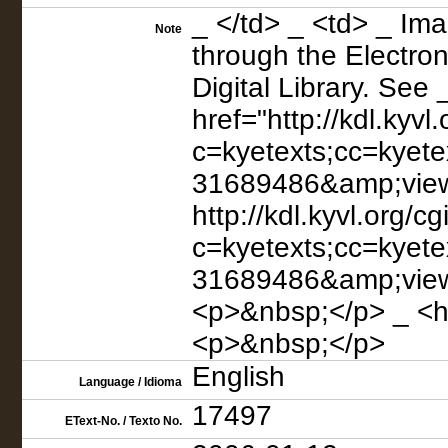
_ </td> _ <td> _ Ima
Note
through the Electron
Digital Library. See 
href="http://kdl.kyvl.
c=kyetexts;cc=kyet
31689486&amp;view
http://kdl.kyvl.org/cgi
c=kyetexts;cc=kyet
31689486&amp;view=t
<p>&nbsp;</p> _ <hr
<p>&nbsp;</p>
English
Language / Idioma
17497
EText-No. / Texto No.