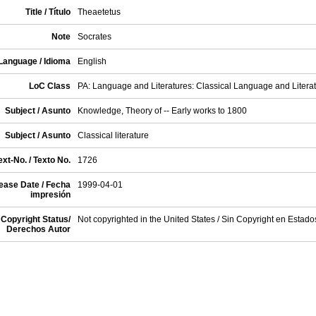
Title / Título
Theaetetus
Note
Socrates
Language / Idioma
English
LoC Class
PA: Language and Literatures: Classical Language and Litera
Subject / Asunto
Knowledge, Theory of -- Early works to 1800
Subject / Asunto
Classical literature
xt-No. / Texto No.
1726
ease Date / Fecha
1999-04-01
impresión
Copyright Status/
Not copyrighted in the United States / Sin Copyright en Estad
Derechos Autor