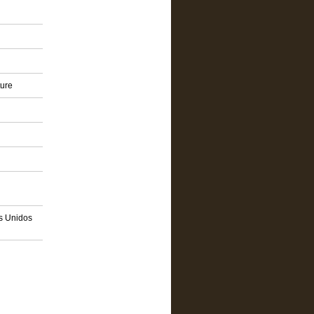
ture
os Unidos