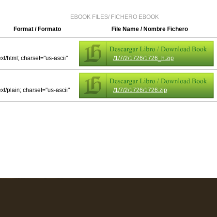
EBOOK FILES/ FICHERO EBOOK
Format / Formato
File Name / Nombre Fichero
ext/html; charset="us-ascii"
/1/7/2/1726/1726_h.zip
ext/plain; charset="us-ascii"
/1/7/2/1726/1726.zip