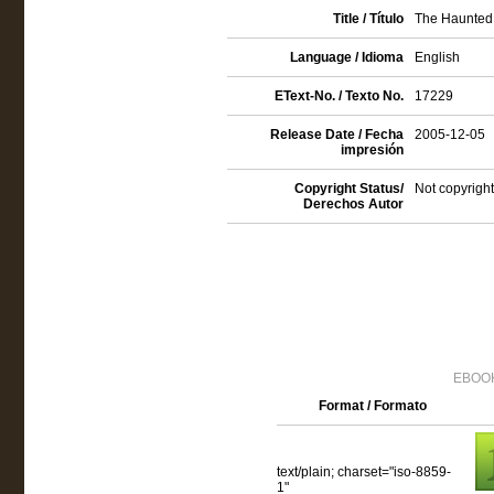
Title / Título
The Haunted 
Language / Idioma
English
EText-No. / Texto No.
17229
Release Date / Fecha
2005-12-05
impresión
Copyright Status/
Not copyright
Derechos Autor
EBOOK
Format / Formato
text/plain; charset="iso-8859-
1"