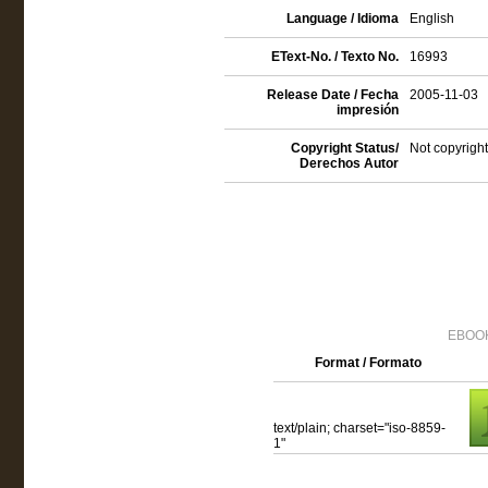
Language / Idioma
English
EText-No. / Texto No.
16993
Release Date / Fecha
2005-11-03
impresión
Copyright Status/
Not copyright
Derechos Autor
EBOOK
Format / Formato
text/plain; charset="iso-8859-
1"