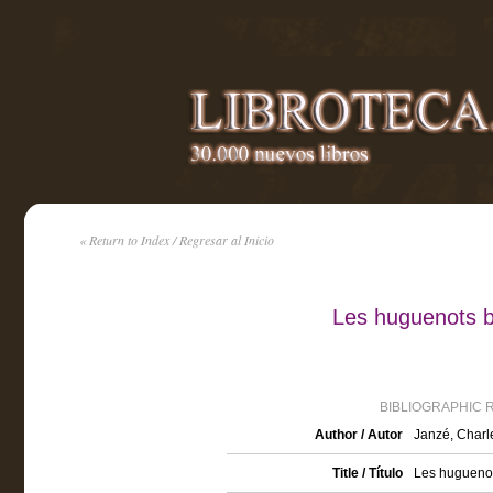
« Return to Index / Regresar al Inicio
Les huguenots b
BIBLIOGRAPHIC 
Author / Autor
Janzé, Charle
Title / Título
Les huguenot