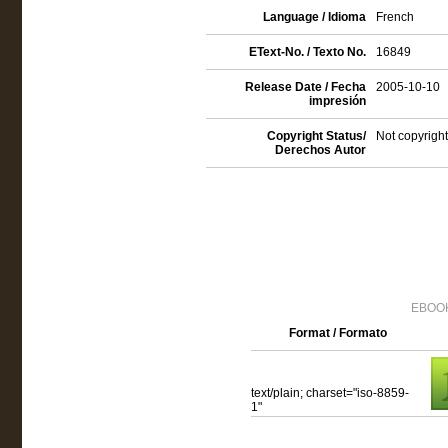
Language / Idioma
French
EText-No. / Texto No.
16849
Release Date / Fecha
2005-10-10
impresión
Copyright Status/
Not copyright
Derechos Autor
EBOOK
Format / Formato
text/plain; charset="iso-8859-
1"