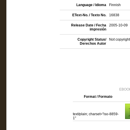
Language / Idioma
Finnish
EText-No. / Texto No.
16838
Release Date / Fecha
2005-10-09
impresión
Copyright Status/
Not copyright
Derechos Autor
EBOOK
Format / Formato
text/plain; charset="iso-8859-
1"