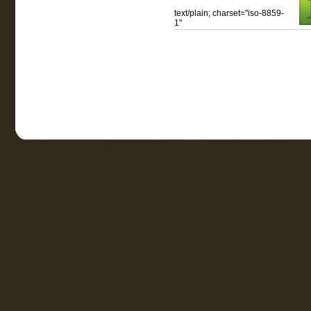
text/plain; charset="iso-8859-
1"