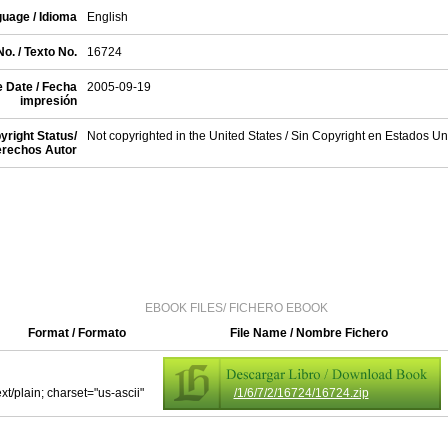
uage / Idioma
English
o. / Texto No.
16724
 Date / Fecha
2005-09-19
impresión
yright Status/
Not copyrighted in the United States / Sin Copyright en Estados U
rechos Autor
EBOOK FILES/ FICHERO EBOOK
Format / Formato
File Name / Nombre Fichero
ext/plain; charset="us-ascii"
/1/6/7/2/16724/16724.zip