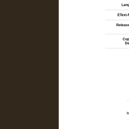
Lang
EText-N
Release
Cop
De
t