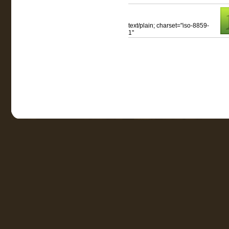
text/plain; charset="iso-8859-
1"