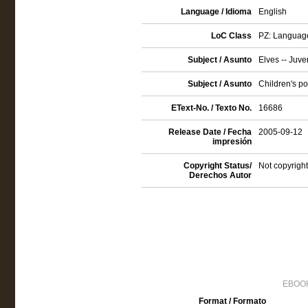
Language / Idioma
English
LoC Class
PZ: Language 
Subject / Asunto
Elves -- Juve
Subject / Asunto
Children's po
EText-No. / Texto No.
16686
Release Date / Fecha
2005-09-12
impresión
Copyright Status/
Not copyright
Derechos Autor
EBOOK
Format / Formato