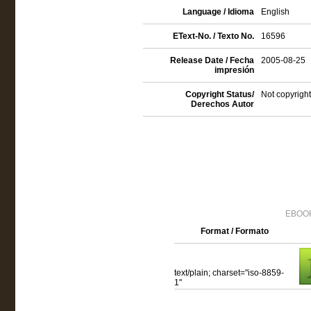
Language / Idioma
English
EText-No. / Texto No.
16596
Release Date / Fecha
2005-08-25
impresión
Copyright Status/
Not copyright
Derechos Autor
EBOOK
Format / Formato
text/plain; charset="iso-8859-
1"