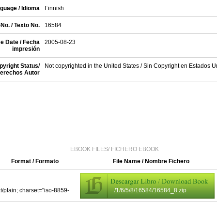
guage / Idioma
Finnish
No. / Texto No.
16584
e Date / Fecha
2005-08-23
impresión
yright Status/
Not copyrighted in the United States / Sin Copyright en Estados 
erechos Autor
EBOOK FILES/ FICHERO EBOOK
Format / Formato
File Name / Nombre Fichero
xt/plain; charset="iso-8859-
/1/6/5/8/16584/16584_8.zip