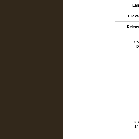
Lan
EText-
Releas
Cop
D
te
1"