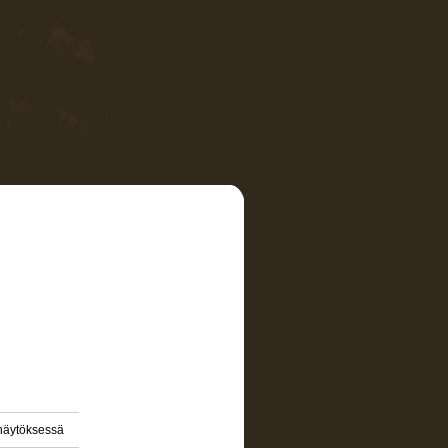
 näytöksessä