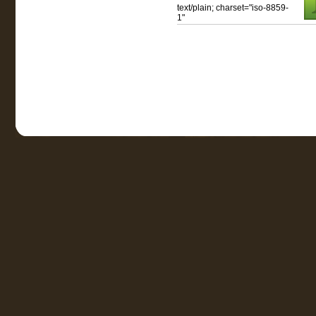
text/plain; charset="iso-8859-
1"