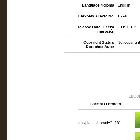
Language / Idioma
English
EText-No. / Texto No.
16546
Release Date / Fecha
2005-08-19
impresión
Copyright Status/
Not copyright
Derechos Autor
EBOOK
Format / Formato
text/plain; charset="utf-8"