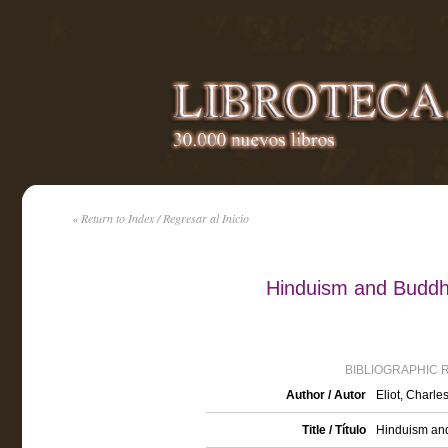
« Return to Index / Regresar al Inicio
Hinduism and Buddhi
BIBLIOGRAPHIC 
Author / Autor
Eliot, Charle
Title / Título
Hinduism and 