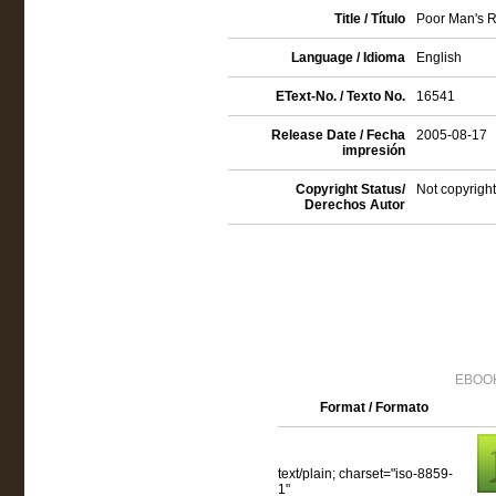
Title / Título
Poor Man's 
Language / Idioma
English
EText-No. / Texto No.
16541
Release Date / Fecha
2005-08-17
impresión
Copyright Status/
Not copyright
Derechos Autor
EBOOK
Format / Formato
text/plain; charset="iso-8859-
1"