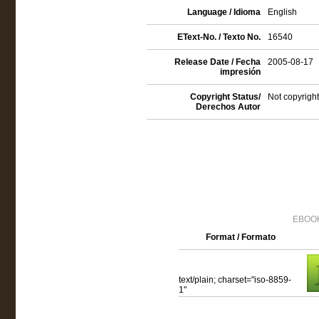
Language / Idioma
English
EText-No. / Texto No.
16540
Release Date / Fecha
2005-08-17
impresión
Copyright Status/
Not copyright
Derechos Autor
EBOOK
Format / Formato
text/plain; charset="iso-8859-
1"