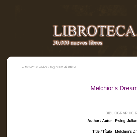
« Return to Index / Regresar al Inicio
Melchior's Dream
BIBLIOGRAPHIC 
Author / Autor
Ewing, Julia
Title / Título
Melchior's D