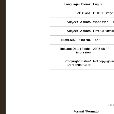
Language / Idioma
English
LoC Class
D501: History:
Subject / Asunto
World War, 191
Subject / Asunto
First Aid Nurs
EText-No. / Texto No.
16521
Release Date / Fecha
2005-08-13
impresión
Copyright Status/
Not copyrighte
Derechos Autor
EBOOK
Format / Formato