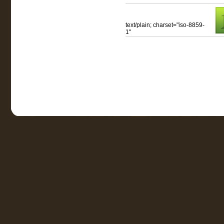
text/plain; charset="iso-8859-
1"