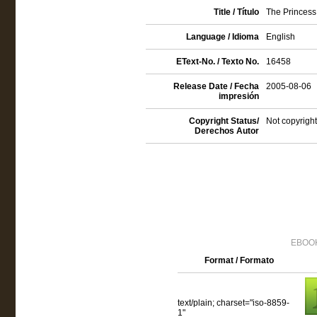
Title / Título
The Princes
Language / Idioma
English
EText-No. / Texto No.
16458
Release Date / Fecha
2005-08-06
impresión
Copyright Status/
Not copyright
Derechos Autor
EBOOK
Format / Formato
text/plain; charset="iso-8859-
1"