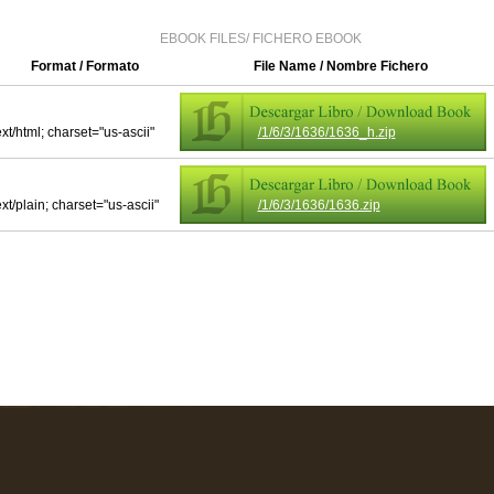
EBOOK FILES/ FICHERO EBOOK
Format / Formato
File Name / Nombre Fichero
ext/html; charset="us-ascii"
/1/6/3/1636/1636_h.zip
ext/plain; charset="us-ascii"
/1/6/3/1636/1636.zip