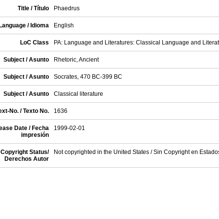
Title / Título
Phaedrus
Language / Idioma
English
LoC Class
PA: Language and Literatures: Classical Language and Litera
Subject / Asunto
Rhetoric, Ancient
Subject / Asunto
Socrates, 470 BC-399 BC
Subject / Asunto
Classical literature
xt-No. / Texto No.
1636
ease Date / Fecha
1999-02-01
impresión
Copyright Status/
Not copyrighted in the United States / Sin Copyright en Estad
Derechos Autor