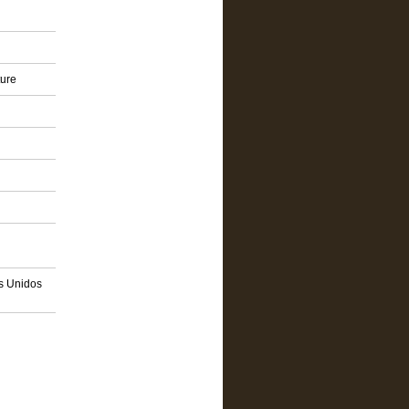
ture
os Unidos