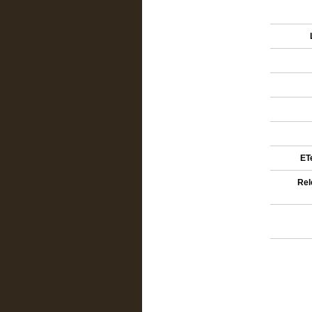
ETe
Rel