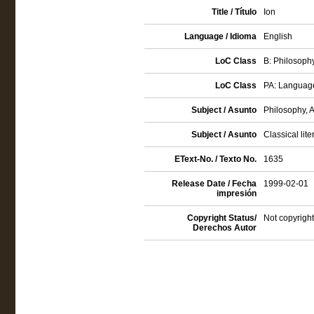
Title / Título
Ion
Language / Idioma
English
LoC Class
B: Philosophy
LoC Class
PA: Language
Subject / Asunto
Philosophy, 
Subject / Asunto
Classical lite
EText-No. / Texto No.
1635
Release Date / Fecha
1999-02-01
impresión
Copyright Status/
Not copyright
Derechos Autor