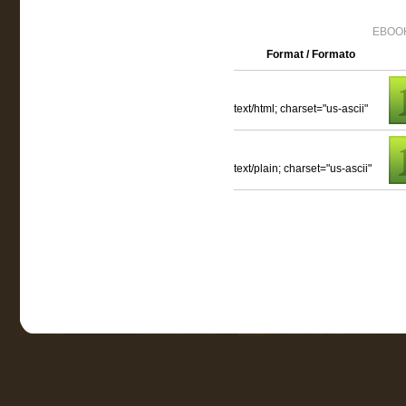
EBOOK
Format / Formato
text/html; charset="us-ascii"
text/plain; charset="us-ascii"