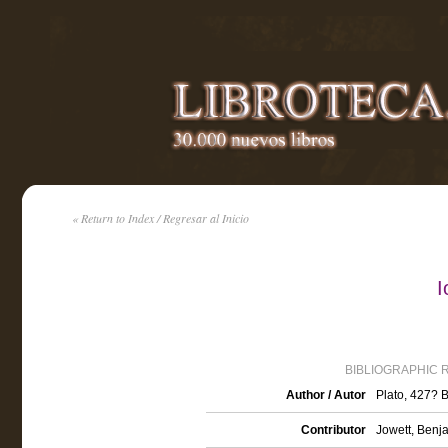
« Return to Index / Regresar al Inicio
I
BIBLIOGRAPHIC 
Author / Autor
Plato, 427?
Contributor
Jowett, Benja