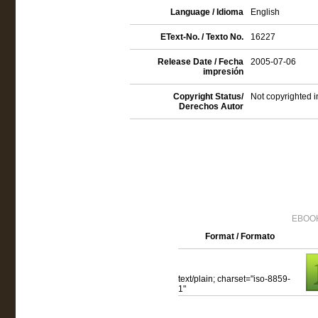
Language / Idioma
English
EText-No. / Texto No.
16227
Release Date / Fecha
2005-07-06
impresión
Copyright Status/
Not copyrighted i
Derechos Autor
EBOOK
Format / Formato
text/plain; charset="iso-8859-
1"