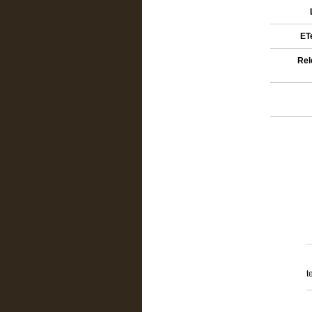
ETe
Rel
t