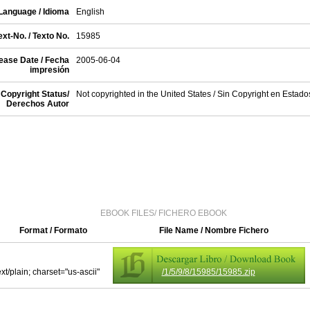
Language / Idioma
English
xt-No. / Texto No.
15985
ease Date / Fecha
2005-06-04
impresión
Copyright Status/
Not copyrighted in the United States / Sin Copyright en Estad
Derechos Autor
EBOOK FILES/ FICHERO EBOOK
Format / Formato
File Name / Nombre Fichero
ext/plain; charset="us-ascii"
/1/5/9/8/15985/15985.zip